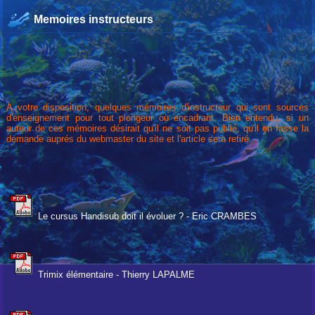
Memoires instructeurs
A
votre disposition, quelques mémoires d'instructeur qui sont sources
d'enseignement pour tout plongeur ou encadrant. Bien entendu, si un
auteur de ces mémoires désirait qu'il ne soit pas publié, qu'il en fasse la
demande auprés du webmaster du site et l'article sera retiré.
Le cursus Handisub doit il évoluer ? - Eric CRAMBES
Trimix élémentaire - Thierry LAPALME