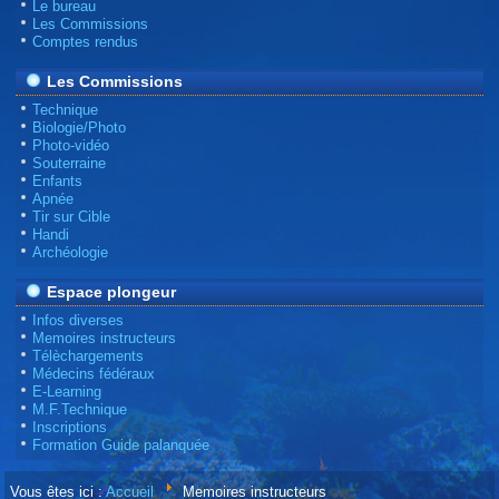
Le bureau
Les Commissions
Comptes rendus
Les Commissions
Technique
Biologie/Photo
Photo-vidéo
Souterraine
Enfants
Apnée
Tir sur Cible
Handi
Archéologie
Espace plongeur
Infos diverses
Memoires instructeurs
Télèchargements
Médecins fédéraux
E-Learning
M.F.Technique
Inscriptions
Formation Guide palanquée
Vous êtes ici :
Accueil
Memoires instructeurs