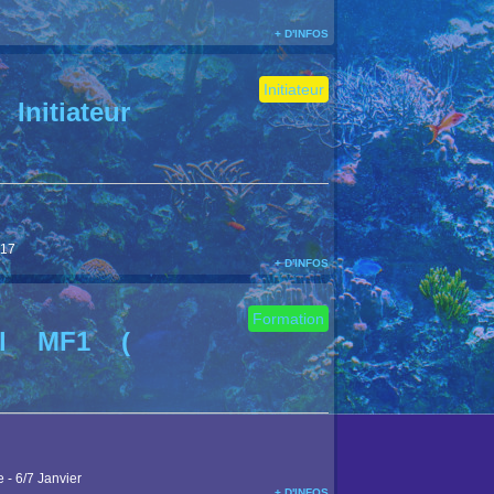
+ D'INFOS
Initiateur
 Initiateur
017
+ D'INFOS
Formation
ial MF1 (
 - 6/7 Janvier
+ D'INFOS