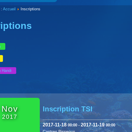
 :
Accueil
Inscriptions
riptions
n
n Handi
Nov
Inscription TSI
2017
2017-11-18
2017-11-19
00:00
-
00:00
Castres Bisseous