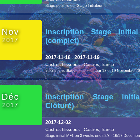
Stage pour Tuteur Stage Initiateur
Nov
Inscription Stage initial
(complet)
2017
2017-11-18
2017-11-19
-
Castres Bisseous
-
Castres, france
Inscriptions Stage Initial Initiateur 18 et 19 Novembre 2
Déc
Inscription Stage init
Clôturé)
2017
2017-12-02
Castres Bisseous
-
Castres, france
Stage initial MF1 en 3 weeks ends 2/3 - 16/17 Décembre