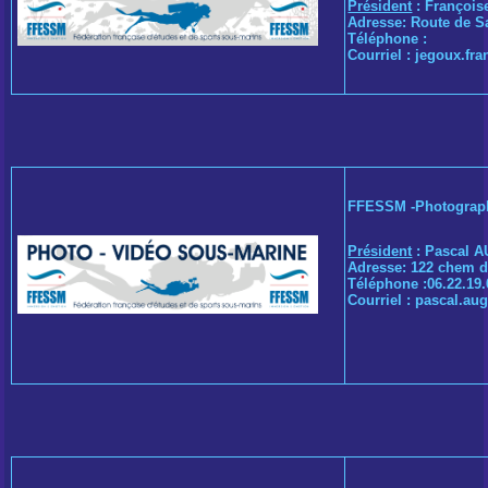
Président
: Françoi
Adresse: Route de 
Téléphone :
Courriel :
jegoux.fra
FFESSM -Photograph
Président
: Pascal 
Adresse: 122 chem 
Téléphone :06.22.19.
Courriel :
pascal.aug