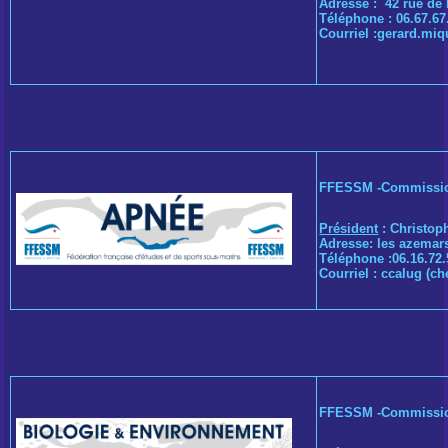
Adresse : 42 rue d
Téléphone : 06.67.67
Courriel :
gerard.miq
FFESSM -Commissi
Président
: Christo
Adresse: les azema
Téléphone :06.16.72.
Courriel :
ccalug (ch
FFESSM -Commission