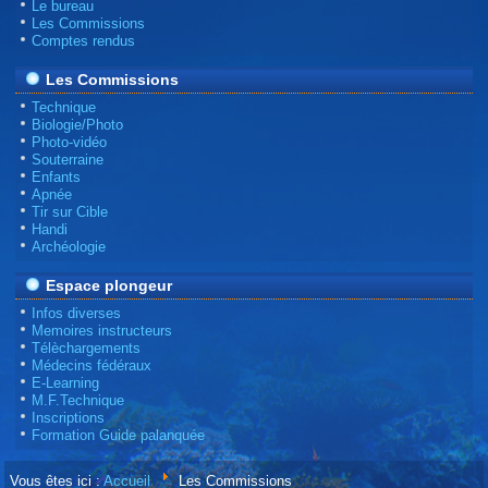
Le bureau
Les Commissions
Comptes rendus
Les Commissions
Technique
Biologie/Photo
Photo-vidéo
Souterraine
Enfants
Apnée
Tir sur Cible
Handi
Archéologie
Espace plongeur
Infos diverses
Memoires instructeurs
Télèchargements
Médecins fédéraux
E-Learning
M.F.Technique
Inscriptions
Formation Guide palanquée
Vous êtes ici :
Accueil
Les Commissions