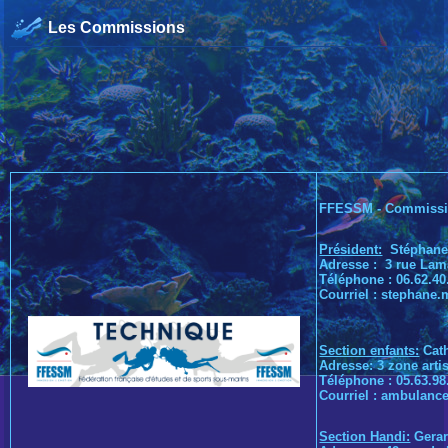
Les Commissions
FFESSM - Commissi
Président:
Stéphane
Adresse : 3 rue La
Téléphone : 06.62.40
Courriel : stephane
Section enfants:
Cat
Adresse: 3 zone ar
Téléphone : 05.63.98
Courriel : ambulance
Section Handi:
Gera