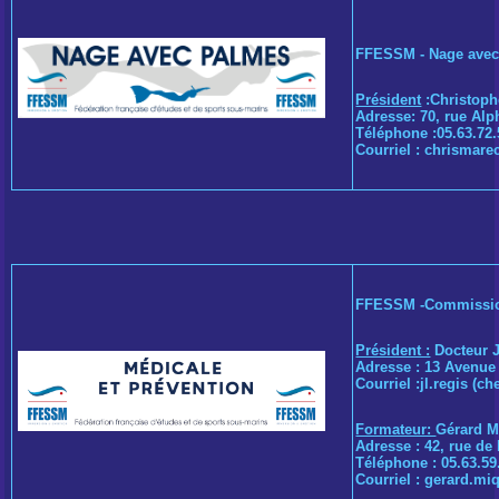
FFESSM - Nage avec
Président
:Christop
Adresse: 70, rue Al
Téléphone :05.63.72.
Courriel :
chrismarec
FFESSM -Commission
Président :
Docteur 
Adresse : 13 Avenu
Courriel :
jl.regis (c
Formateur:
Gérard 
Adresse : 42, rue d
Téléphone : 05.63.59.
Courriel :
gerard.miqu